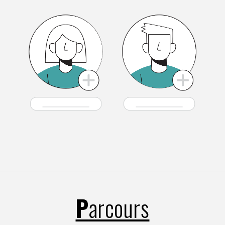
P
arcours