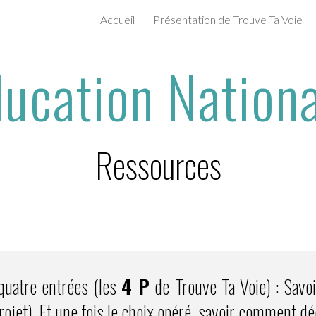
Accueil
Présentation de Trouve Ta Voie
ip to main content
Skip to navigat
ucation Nation
Ressources
quatre entrées (les
4 P
de Trouve Ta Voie) : Savoir
rojet). Et une fois le choix opéré, savoir comment dé