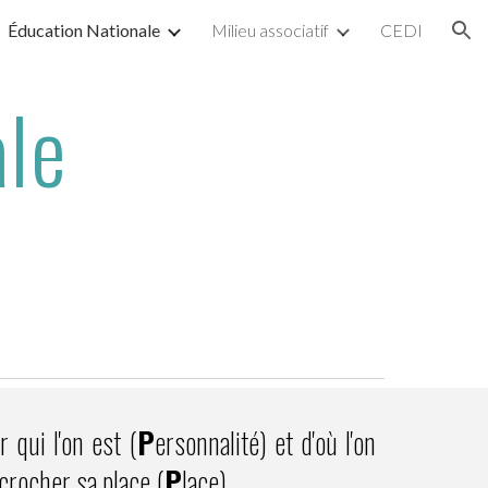
Éducation Nationale
Milieu associatif
CEDI
ion
ale
 qui l'on est (
P
ersonnalité) et d'où l'on
crocher sa place (
P
lace).