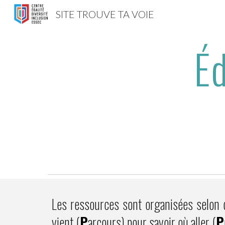
SITE TROUVE TA VOIE
Sk
Éd
Les ressources sont organisées selon 
vient (
P
arcours) pour savoir où aller (
P